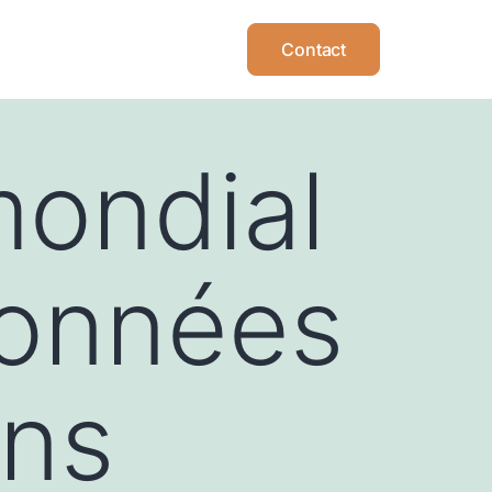
Contact
ondial
çonnées
ans