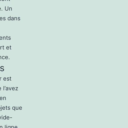
e. Un
les dans
ents
rt et
nce.
es
r est
e l’avez
 en
jets que
vide-
n ligne