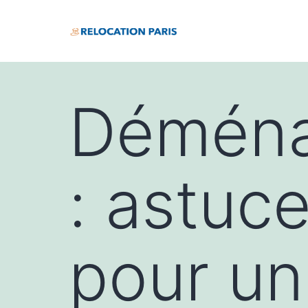
Déména
: astuc
pour un