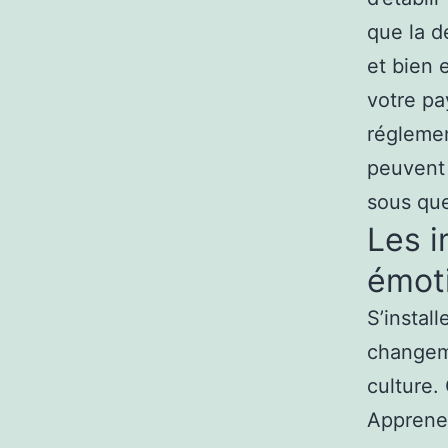
que la d
et bien 
votre pa
réglemen
peuvent 
sous que
Les i
émot
S’instal
changeme
culture.
Apprenez