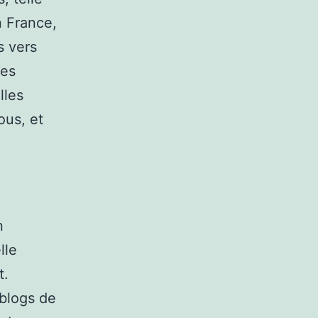
n France,
s vers
les
lles
ous, et
n
lle
t.
 blogs de