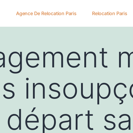
Agence De Relocation Paris
Relocation Paris
gement m
es insoup
 départ s