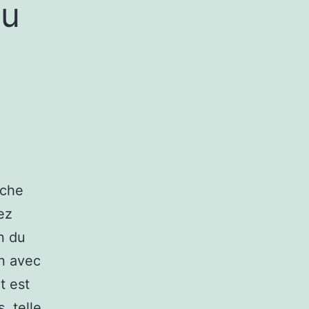
du
âche
ez
on du
on avec
t est
, telle