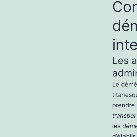
Com
dé
int
Les a
admin
Le démén
titanesq
prendre
transpor
les
démé
d’établi