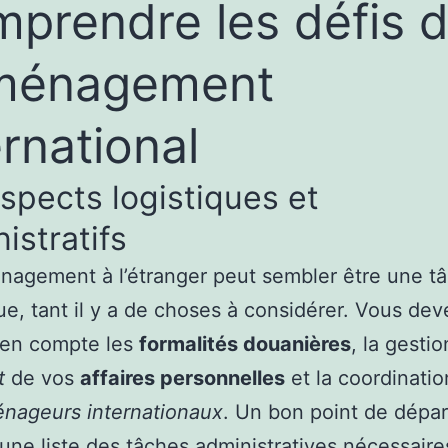
prendre les défis 
ménagement
ernational
spects logistiques et
istratifs
agement à l’étranger peut sembler être une t
ue, tant il y a de choses à considérer. Vous dev
 en compte les
formalités douanières
, la gesti
t
de vos
affaires personnelles
et la coordinati
nageurs internationaux
. Un bon point de dépar
r une liste des tâches administratives nécessaires