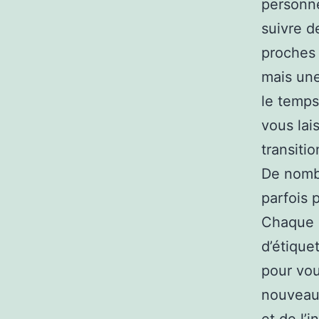
personne
suivre d
proches 
mais une
le temps
vous lai
transitio
De nombr
parfois 
Chaque 
d’étiqu
pour vou
nouveau
et de l’