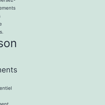
nements
s
e
s.
son
ments
entiel
ent