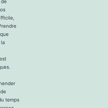
 de
vos
ficile,
Prendre
 que
 la
est
ques.
éhender
 de
du temps
mmersez-