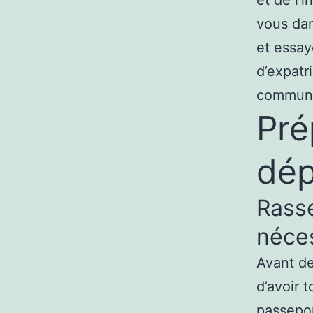
vous dan
et essay
d’expatr
communa
Pré
dép
Rass
néce
Avant de
d’avoir 
passepor