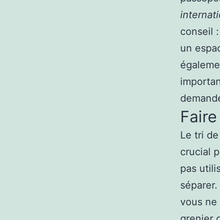
internat
conseil 
un espac
égalemen
importan
demandez
Faire
Le tri d
crucial p
pas util
séparer.
vous ne 
grenier 